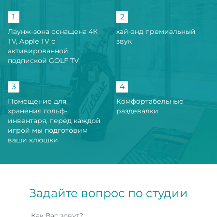
1
2
Лаунж-зона оснащена 4К
хай-энд премиальный
TV, Apple TV с
звук
активированной
подпиской GOLF TV
3
4
Помещение для
Комфортабельные
хранения гольф-
раздевалки
инвентаря, перед каждой
игрой мы подготовим
ваши клюшки
Задайте вопрос по студии