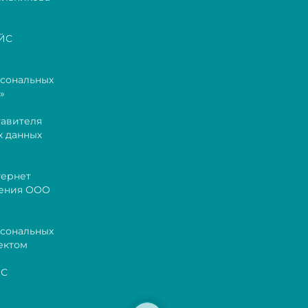
АЙС
рсональных
»
тавителя
х данных
тернет
жения ООО
рсональных
ектом
ЙС